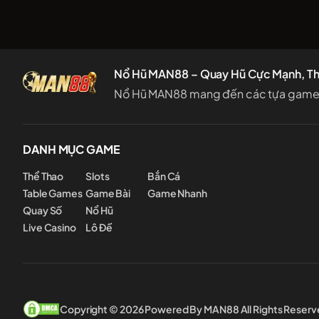
Nổ Hũ MAN88 – Quay Hũ Cực Mạnh, T
Nổ Hũ MAN88 mang đến các tựa game hấp
DANH MỤC GAME
Thể Thao
Slots
Bắn Cá
Table Games
Game Bài
Game Nhanh
Quay Số
Nổ Hũ
Live Casino
Lô Đề
Copyright © 2026 Powered By MAN88 All Rights Reserv