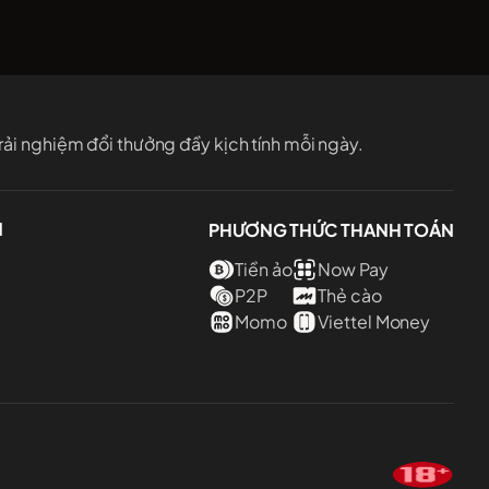
ải nghiệm đổi thưởng đầy kịch tính mỗi ngày.
N
PHƯƠNG THỨC THANH TOÁN
Tiền ảo
Now Pay
P2P
Thẻ cào
Momo
Viettel Money