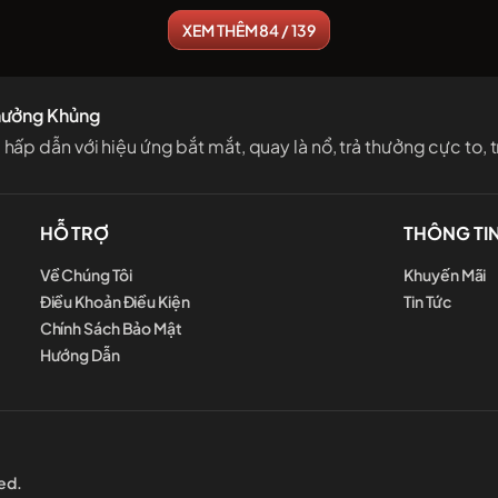
XEM THÊM 84 / 139
hưởng Khủng
 dẫn với hiệu ứng bắt mắt, quay là nổ, trả thưởng cực to, tr
HỖ TRỢ
THÔNG TI
Về Chúng Tôi
Khuyến Mãi
Điều Khoản Điều Kiện
Tin Tức
Chính Sách Bảo Mật
Hướng Dẫn
ed.