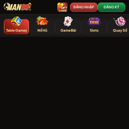
Table
ĐĂNG NHẬP
ĐĂNG KÝ
Games
–
Bàn
Cổng Game
Trang Chủ
Thể Thao
Live Casino
Tìm Kiếm
Game
Table Games
Nổ Hũ
Game Bài
Slots
Quay Số
Đối
Tất Cả
Kháng
Cực
Tài Xỉu Live
Hấp
Tài Xỉu
Bầu Cua
260,740,270
260,740,270
Tài Xỉu
Bầu Cua
1,876,697,015
12,084,394
1,876,697,015
12,084,394
Dẫn
Xóc Dĩa Livestream
Xóc Đĩa
63,580,490
44,343,040
63,580,490
44,343,040
5,020,607,618
36,775,574
5,020,607,618
36,775,574
Ngũ Long Sicbo
Bầu Cua
Xèng Hoa Quả
Bầu Cua
Tài Xỉu Phượng Hoàng
8,821,440
1,115,600
8,130,340
8,821,440
1,115,600
8,130,340
725,042
725,042
Xóc Đĩa
23,061,068
23,061,068
Tài Xỉu Livestream
67,756,494,149
67,756,494,149
26,487,554,418
26,487,554,418
Roulette Thần Tài
Xì Dách Spider Man
24,807,727
24,807,727
20,580,079
20,580,079
Xóc Đĩa
35,607,109
35,607,109
Baccarat Lucky 88
Sicbo Japan
Bầu Cua
Tài Xỉu
3,045,260
224,432,325
1,073,072
3,045,260
224,432,325
1,073,072
110,324,256
110,324,256
XEM THÊM 84/189