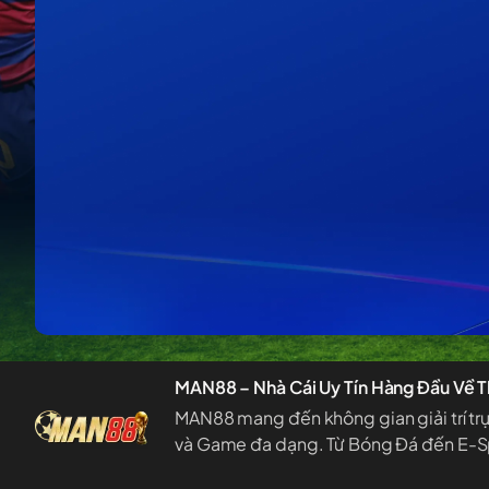
MAN88 – Nhà Cái Uy Tín Hàng Đầu Về T
MAN88
mang đến không gian giải trí trự
và Game đa dạng. Từ Bóng Đá đến E-Spor