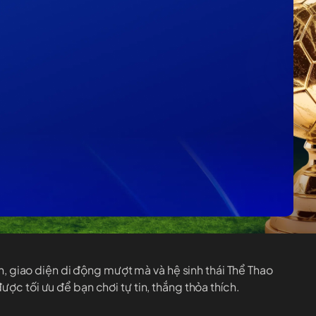
nh, giao diện di động mượt mà và hệ sinh thái Thể Thao
ợc tối ưu để bạn chơi tự tin, thắng thỏa thích.