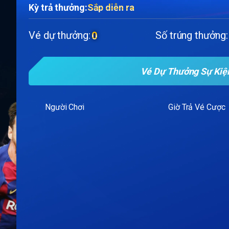
Kỳ trả thưởng:
Sắp diễn ra
Vé dự thưởng:
Số trúng thưởng:
0
Vé Dự Thưởng Sự Kiệ
Người Chơi
Giờ Trả Vé Cược