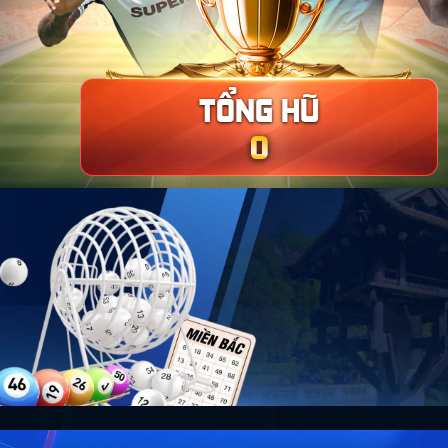
TỔNG HŨ
0