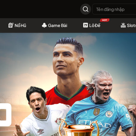
Nổ Hũ
Game Bài
Lô Đề
Slot