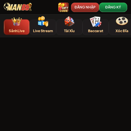
Live
ĐĂNG NHẬP
ĐĂNG KÝ
Casino
MAN88
–
Live Casino
Trang Chủ
Thể Thao
Cổng Game
Tìm Kiếm
Trực
Sảnh Live
Live Stream
Tài Xỉu
Baccarat
Xóc Đĩa
Tuyến,
Tất Cả
Tương
Tác
Thật
Như
Ngoài
Đời