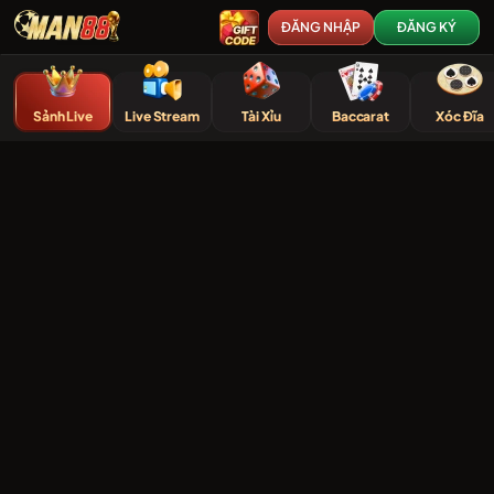
Live
ĐĂNG NHẬP
ĐĂNG KÝ
Casino
MAN88
–
Live Casino
Trang Chủ
Thể Thao
Cổng Game
Tìm Kiếm
Trực
Sảnh Live
Live Stream
Tài Xỉu
Baccarat
Xóc Đĩa
Tuyến,
Tất Cả
Tương
Tác
Thật
Như
Ngoài
Đời